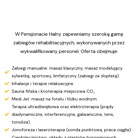
W Pensjonacie Halny zapewniamy szeroką gamę
zabiegów rehabilitacyjnych, wykonywanych przez
wykwalifikowany personel. Oferta obejmuje:
Zabiegi manualne: masaż klasyczny, masaż modelujący
sylwetkę, sportowy, limfatyczny (zabiegi za dopłatą).
Inhalacje i terapie relaksacyjne.
Sauna fińska i krioterapia miejscowa CO₂.
Medi Jet: masaż na fotelu i łóżku wodnym.
Terapia ultradźwiękowa oraz elektroterapia (prądy
diadynamiczne, interferencyjne, galwaniczne, tens,
tonoliza).
Jonoforeza i laseroterapia (sonda punktowa, praca ciągła).
Ciepłolecznictwo: okłady z plastrów borowinowych,