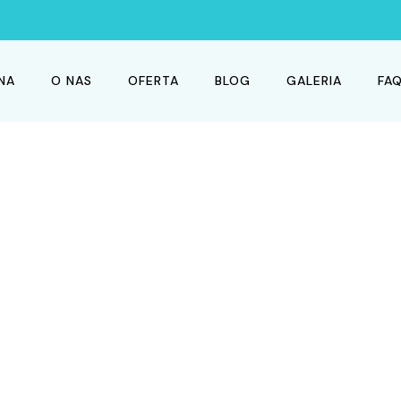
NA
O NAS
OFERTA
BLOG
GALERIA
FA