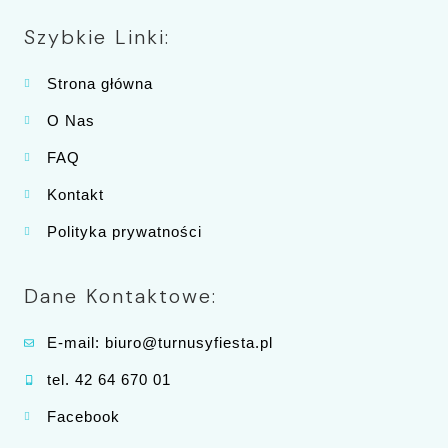
Szybkie Linki:
Strona główna
O Nas
FAQ
Kontakt
Polityka prywatności
Dane Kontaktowe:
E-mail: biuro@turnusyfiesta.pl
tel. 42 64 670 01
Facebook