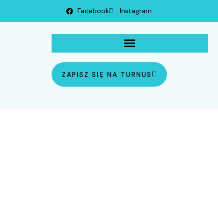
Facebook
Instagram
ZAPISZ SIĘ NA TURNUS