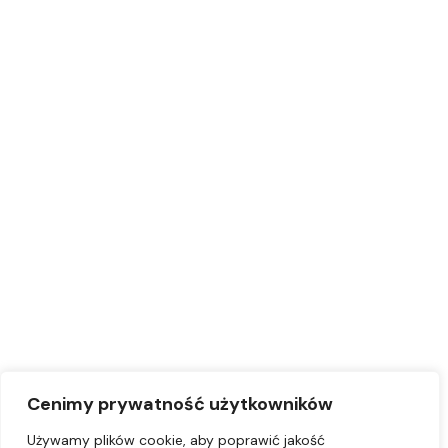
Cenimy prywatność użytkowników
Używamy plików cookie, aby poprawić jakość